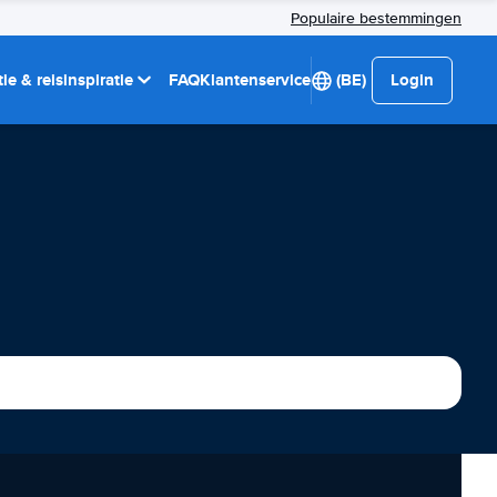
Populaire bestemmingen
ie & reisinspiratie
FAQ
Klantenservice
(BE)
Login