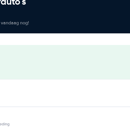
rauto's
er vandaag nog!
ieding