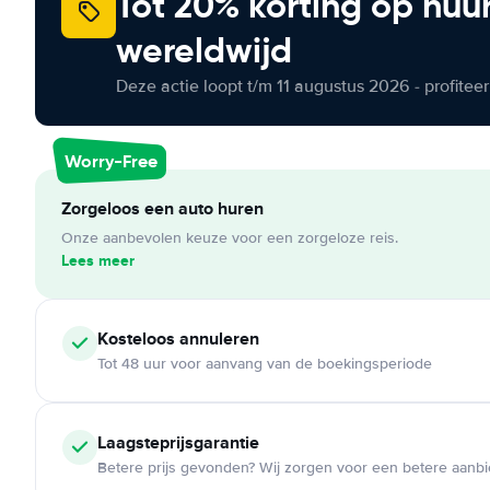
Tot 20% korting op huu
wereldwijd
Deze actie loopt t/m 11 augustus 2026 - profite
Worry-Free
Zorgeloos een auto huren
Onze aanbevolen keuze voor een zorgeloze reis.
Lees meer
Kosteloos
annuleren
Tot 48 uur voor aanvang van de boekingsperiode
Laagsteprijsgarantie
Betere prijs gevonden? Wij zorgen voor een betere aanb