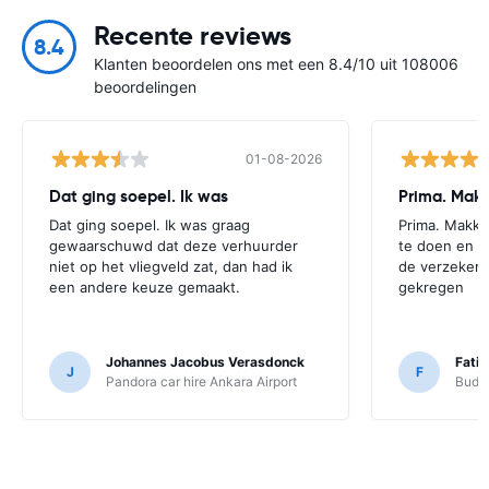
Recente reviews
8.4
Klanten beoordelen ons met een 8.4/10 uit 108006
beoordelingen
01-08-2026
Dat ging soepel. Ik was
Prima. Makk
Dat ging soepel. Ik was graag
Prima. Makke
gewaarschuwd dat deze verhuurder
te doen en z
niet op het vliegveld zat, dan had ik
de verzekeri
een andere keuze gemaakt.
gekregen
Johannes Jacobus Verasdonck
Fatih
J
F
Pandora car hire Ankara Airport
Budge