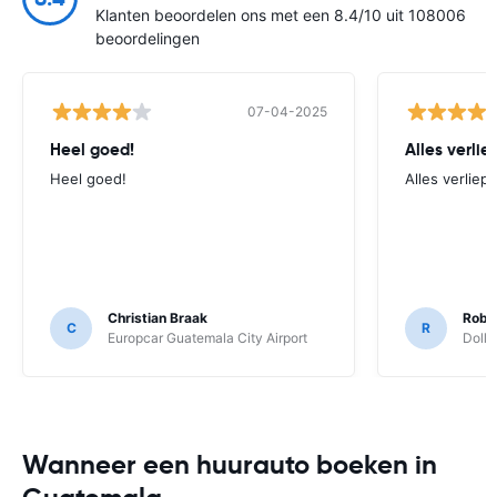
Klanten beoordelen ons met een 8.4/10 uit 108006
beoordelingen
07-04-2025
Heel goed!
Alles verlie
Heel goed!
Alles verliep
Christian Braak
Robb
C
R
Europcar Guatemala City Airport
Dolla
Wanneer een huurauto boeken in