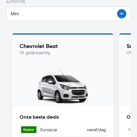
AUTOTYPE
Mini
Chevrolet Beat
Suz
Of gelijkwaardig
Of ge
Onze beste deals
Onze
Europcar
vanaf
/dag