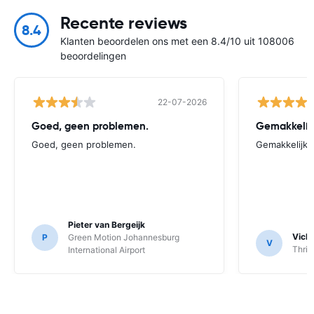
Recente reviews
8.4
Klanten beoordelen ons met een 8.4/10 uit 108006
beoordelingen
22-07-2026
Goed, geen problemen.
Gemakkelij
Goed, geen problemen.
Gemakkelijk
Pieter van Bergeijk
Vick
P
Green Motion Johannesburg
V
Thrif
International Airport