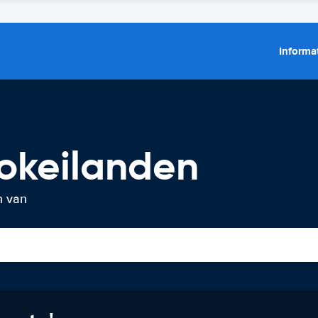
Informat
okeilanden
n van