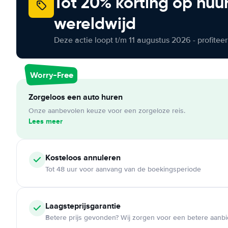
Tot 20% korting op huu
wereldwijd
Deze actie loopt t/m 11 augustus 2026 - profite
Worry-Free
Zorgeloos een auto huren
Onze aanbevolen keuze voor een zorgeloze reis.
Lees meer
Kosteloos
annuleren
Tot 48 uur voor aanvang van de boekingsperiode
Laagsteprijsgarantie
Betere prijs gevonden? Wij zorgen voor een betere aanb