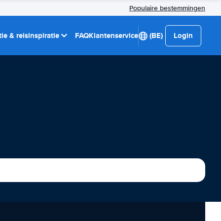
Populaire bestemmingen
ie & reisinspiratie
FAQ
Klantenservice
(BE)
Login