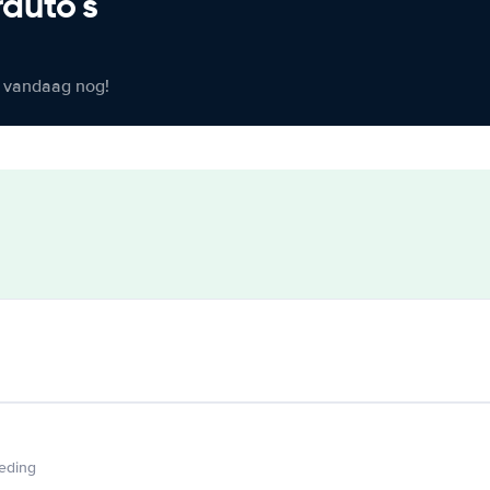
rauto's
er vandaag nog!
ieding