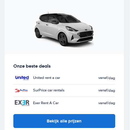
Onze beste deals
United rent a car
vanaf
/dag
SurPrice car rentals
vanaf
/dag
Exer Rent A Car
vanaf
/dag
Bekijk alle prijzen