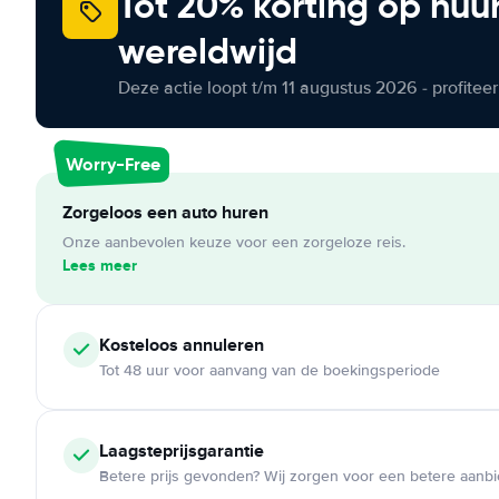
Tot 20% korting op huu
wereldwijd
Deze actie loopt t/m 11 augustus 2026 - profite
Worry-Free
Zorgeloos een auto huren
Onze aanbevolen keuze voor een zorgeloze reis.
Lees meer
Kosteloos
annuleren
Tot 48 uur voor aanvang van de boekingsperiode
Laagsteprijsgarantie
Betere prijs gevonden? Wij zorgen voor een betere aanb