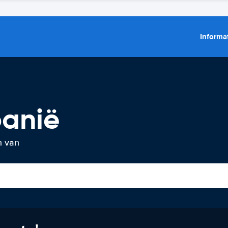
Informat
banië
n van