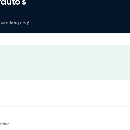
rauto's
er vandaag nog!
ieding