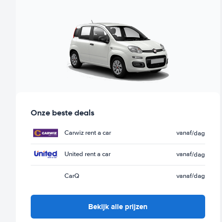
Onze beste deals
Carwiz rent a car
vanaf
/dag
United rent a car
vanaf
/dag
CarQ
vanaf
/dag
Bekijk alle prijzen