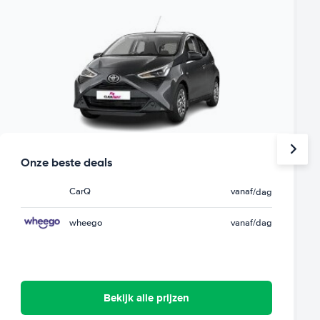
Onze beste deals
CarQ
vanaf
/dag
wheego
vanaf
/dag
Bekijk alle prijzen