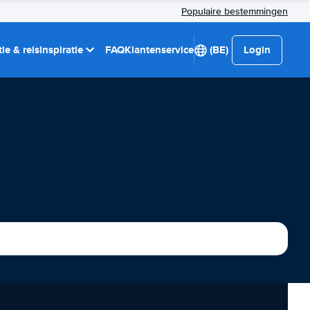
Populaire bestemmingen
ie & reisinspiratie
FAQ
Klantenservice
(BE)
Login