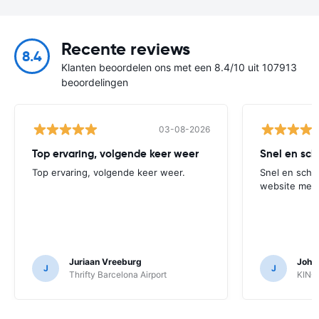
Recente reviews
8.4
Klanten beoordelen ons met een 8.4/10 uit 107913
beoordelingen
03-08-2026
Top ervaring, volgende keer weer
Snel en sche
Top ervaring, volgende keer weer.
Snel en scher
website met 
Juriaan Vreeburg
Joha
J
J
Thrifty Barcelona Airport
KING