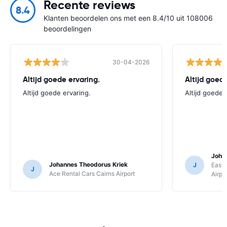
Recente reviews
8.4
Klanten beoordelen ons met een 8.4/10 uit 108006
beoordelingen
30-04-2026
Altijd goede ervaring.
Altijd goede
Altijd goede ervaring.
Altijd goede 
Joha
Johannes Theodorus Kriek
J
East 
J
Ace Rental Cars Cairns Airport
Airpo