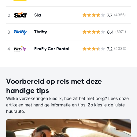
Sixt
7.7
(4356)
G
Thrifty
8.4
(6971)
G
FireFly Car Rental
7.2
(4033)
G
Voorbereid op reis met deze
handige tips
Welke verzekeringen kies ik, hoe zit het met borg? Lees onze
artikelen met handige informatie en tips. Zo kies je de juiste
huurauto.