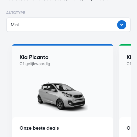
AUTOTYPE
Mini
Kia Picanto
Kia
Of gelijkwaardig
Of ge
Onze beste deals
Onze