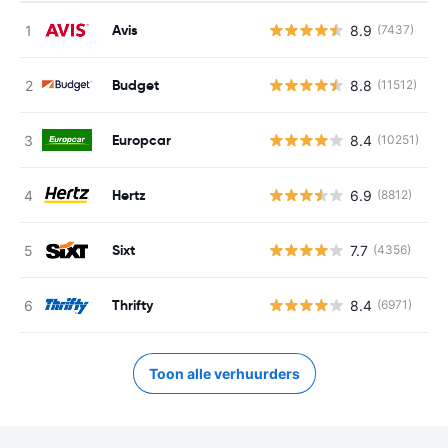
Avis
8.9
(7437)
G
Budget
8.8
(11512)
G
Europcar
8.4
(10251)
G
Hertz
6.9
(8812)
G
Sixt
7.7
(4356)
G
Thrifty
8.4
(6971)
G
Toon alle verhuurders