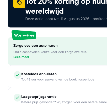
Tot 20% korting op huu
wereldwijd
Deze actie loopt t/m 11 augustus 2026 - profite
Worry-Free
Zorgeloos een auto huren
Onze aanbevolen keuze voor een zorgeloze reis.
Lees meer
Kosteloos
annuleren
Tot 48 uur voor aanvang van de boekingsperiode
Laagsteprijsgarantie
Betere prijs gevonden? Wij zorgen voor een betere aanb