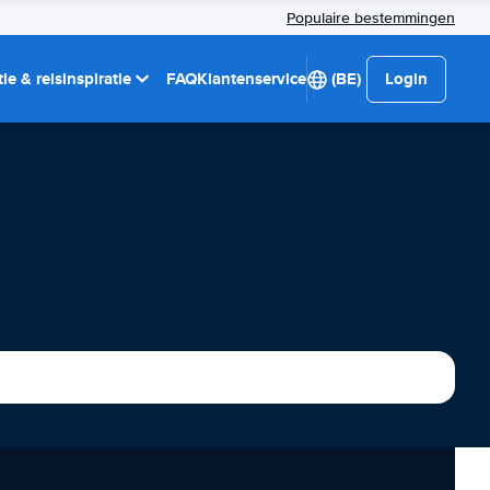
Populaire bestemmingen
ie & reisinspiratie
FAQ
Klantenservice
(BE)
Login