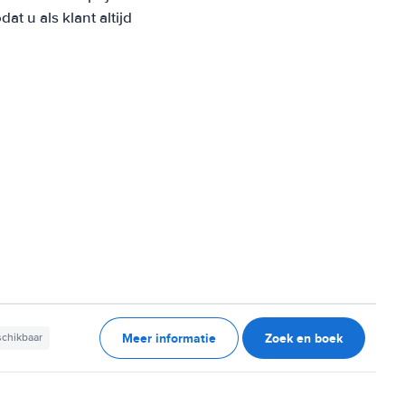
 u als klant altijd
Meer informatie
Zoek en boek
schikbaar