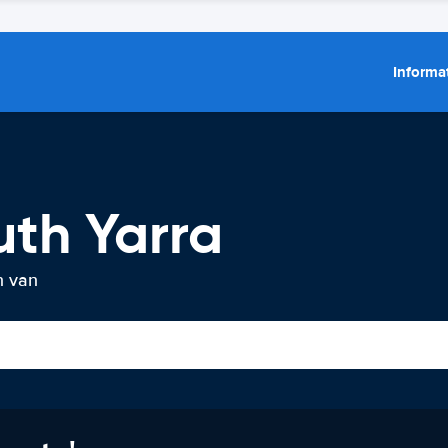
Informat
uth Yarra
n van