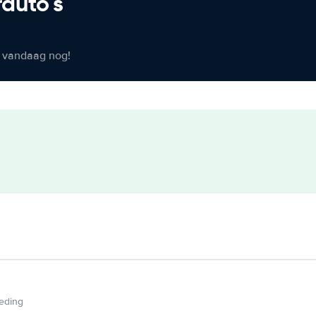
rauto's
er vandaag nog!
ieding