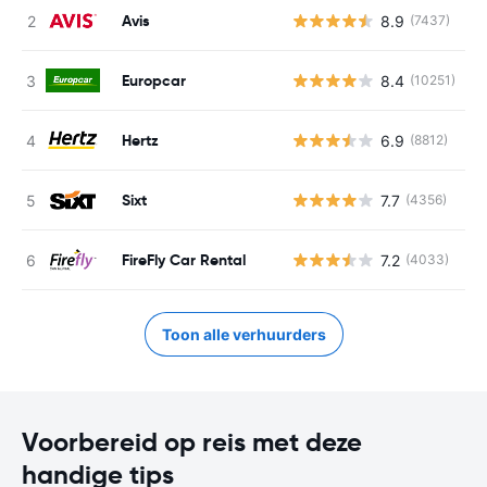
Avis
8.9
(7437)
G
Europcar
8.4
(10251)
G
Hertz
6.9
(8812)
G
Sixt
7.7
(4356)
G
FireFly Car Rental
7.2
(4033)
G
Toon alle verhuurders
Voorbereid op reis met deze
handige tips