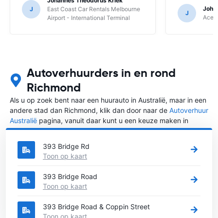
Johannes Theodorus Kriek
Joha
J
East Coast Car Rentals Melbourne
J
Ace R
Airport - International Terminal
Autoverhuurders in en rond
Richmond
Als u op zoek bent naar een huurauto in Australië, maar in een
andere stad dan Richmond, klik dan door naar de
Autoverhuur
Australië
pagina, vanuit daar kunt u een keuze maken in
welke stad in Australië u een auto huren wilt.
393 Bridge Rd
Toon op kaart
393 Bridge Road
Toon op kaart
393 Bridge Road & Coppin Street
Toon op kaart