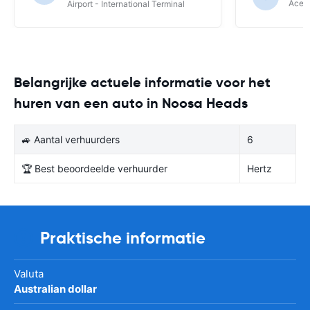
Ace R
Airport - International Terminal
Belangrijke actuele informatie voor het
huren van een auto in Noosa Heads
🚙 Aantal verhuurders
6
🏆 Best beoordeelde verhuurder
Hertz
Praktische informatie
Valuta
Australian dollar