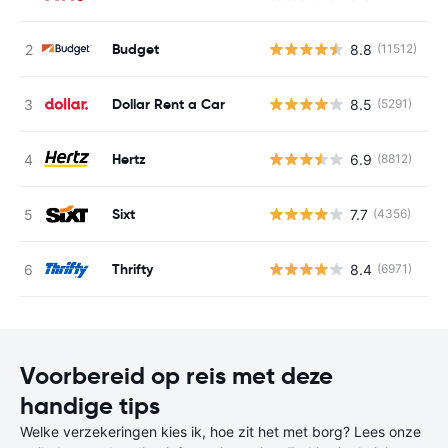
Budget
8.8
(11512)
G
Dollar Rent a Car
8.5
(5291)
G
Hertz
6.9
(8812)
G
Sixt
7.7
(4356)
G
Thrifty
8.4
(6971)
G
Voorbereid op reis met deze
handige tips
Welke verzekeringen kies ik, hoe zit het met borg? Lees onze