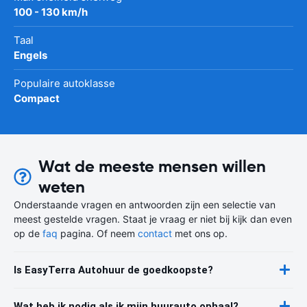
100 - 130 km/h
Taal
Engels
Populaire autoklasse
Compact
Wat de meeste mensen willen
weten
Onderstaande vragen en antwoorden zijn een selectie van
meest gestelde vragen. Staat je vraag er niet bij kijk dan even
op de
faq
pagina. Of neem
contact
met ons op.
Is EasyTerra Autohuur de goedkoopste?
Wat heb ik nodig als ik mijn huurauto ophaal?