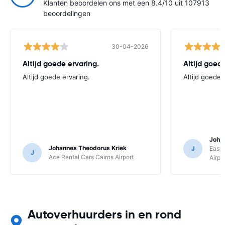
Klanten beoordelen ons met een 8.4/10 uit 107913
beoordelingen
30-04-2026
Altijd goede ervaring.
Altijd goede
Altijd goede ervaring.
Altijd goede 
Joha
Johannes Theodorus Kriek
J
East 
J
Ace Rental Cars Cairns Airport
Airpo
Autoverhuurders in en rond