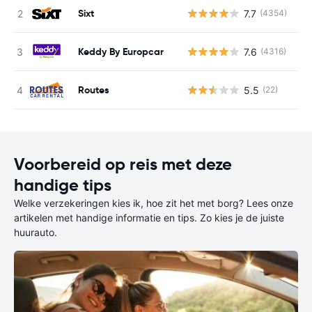
Sixt
7.7
(4354)
G
Keddy By Europcar
7.6
(4316)
G
Routes
5.5
(22)
G
Voorbereid op reis met deze
handige tips
Welke verzekeringen kies ik, hoe zit het met borg? Lees onze
artikelen met handige informatie en tips. Zo kies je de juiste
huurauto.