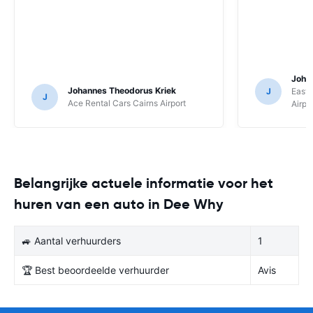
Joha
Johannes Theodorus Kriek
J
East 
J
Ace Rental Cars Cairns Airport
Airpo
Belangrijke actuele informatie voor het
huren van een auto in Dee Why
🚙 Aantal verhuurders
1
🏆 Best beoordeelde verhuurder
Avis