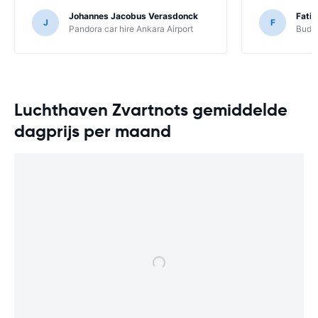
Johannes Jacobus Verasdonck
Fatih
J
F
Pandora car hire Ankara Airport
Budge
Luchthaven Zvartnots gemiddelde
dagprijs per maand