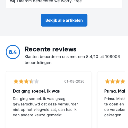
wij. Daarom bedachten we Worry-Free
Bekijk alle artikelen
Recente reviews
8.4
Klanten beoordelen ons met een 8.4/10 uit 108006
beoordelingen
01-08-2026
Dat ging soepel. Ik was
Prima. Makk
Dat ging soepel. Ik was graag
Prima. Makke
gewaarschuwd dat deze verhuurder
te doen en z
niet op het vliegveld zat, dan had ik
de verzekeri
een andere keuze gemaakt.
gekregen