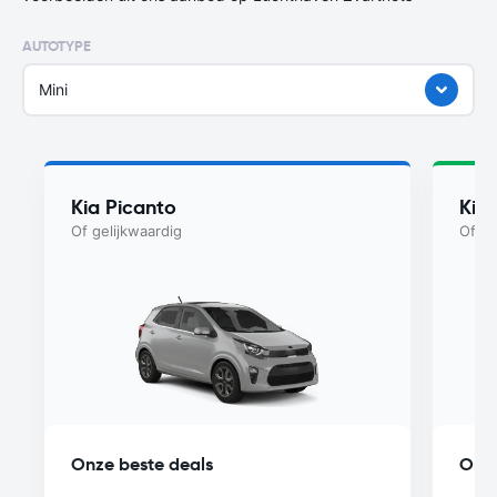
AUTOTYPE
Mini
Kia Picanto
Kia
Of gelijkwaardig
Of ge
Onze beste deals
Onze