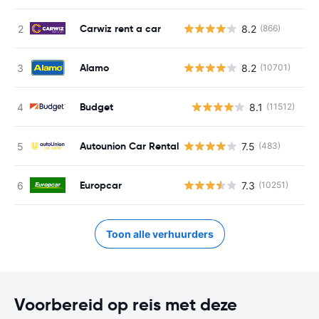
Carwiz rent a car
8.2
(866)
Alamo
8.2
(10701)
Budget
8.1
(11512)
G
Autounion Car Rental
7.5
(483)
Europcar
7.3
(10251)
Toon alle verhuurders
Voorbereid op reis met deze