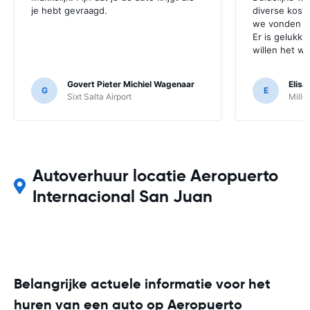
je hebt gevraagd.
diverse kost
we vonden di
Er is gelukki
willen het wel
Govert Pieter Michiel Wagenaar
Elis
G
E
Sixt Salta Airport
Mille
Autoverhuur locatie Aeropuerto
Internacional San Juan
Belangrijke actuele informatie voor het
huren van een auto op Aeropuerto