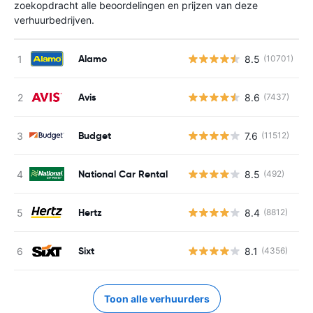
zoekopdracht alle beoordelingen en prijzen van deze
verhuurbedrijven.
Alamo
8.5
(10701)
G
Avis
8.6
(7437)
G
Budget
7.6
(11512)
G
National Car Rental
8.5
(492)
G
Hertz
8.4
(8812)
G
Sixt
8.1
(4356)
G
Toon alle verhuurders