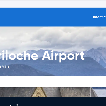
Informat
iloche Airport
n van