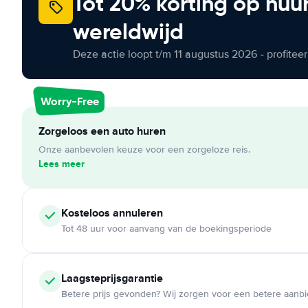
Tot 20% korting op huu
wereldwijd
Deze actie loopt t/m 11 augustus 2026 - profite
Worry-Free
Zorgeloos een auto huren
Onze aanbevolen keuze voor een zorgeloze reis.
Lees meer
Kosteloos
annuleren
Tot 48 uur voor aanvang van de boekingsperiode
Laagsteprijsgarantie
Betere prijs gevonden? Wij zorgen voor een betere aanb