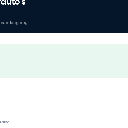
rauto's
er vandaag nog!
ieding