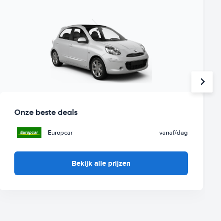
Onze beste deals
Europcar
vanaf
/dag
Bekijk alle prijzen