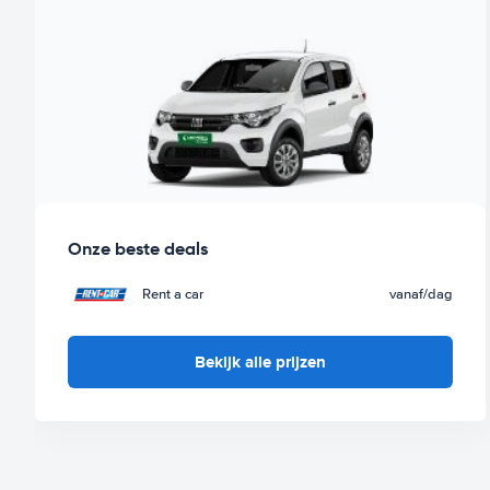
Onze beste deals
Rent a car
vanaf
/dag
Bekijk alle prijzen