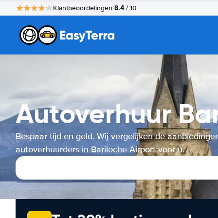
8.4
Klantbeoordelingen
/ 10
Autoverhuur Bar
Bespaar tijd en geld. Wij vergelijken de aanbiedinge
autoverhuurders in Bariloche Airport voor u.