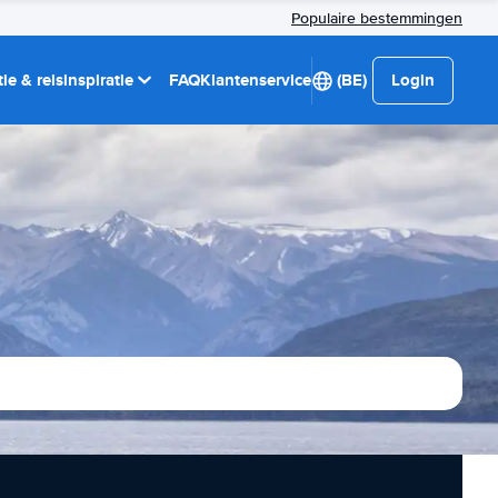
Populaire bestemmingen
ie & reisinspiratie
FAQ
Klantenservice
(BE)
Login