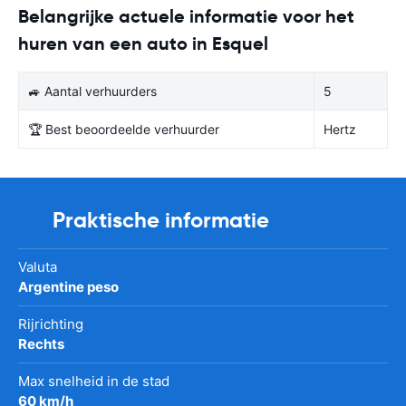
Belangrijke actuele informatie voor het
huren van een auto in Esquel
🚙 Aantal verhuurders
5
🏆 Best beoordeelde verhuurder
Hertz
Praktische informatie
Valuta
Argentine peso
Rijrichting
Rechts
Max snelheid in de stad
60 km/h