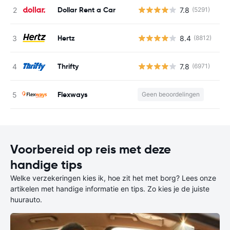
Dollar Rent a Car
7.8
(5291)
G
Hertz
8.4
(8812)
G
Thrifty
7.8
(6971)
G
Flexways
Geen beoordelingen
G
Voorbereid op reis met deze
handige tips
Welke verzekeringen kies ik, hoe zit het met borg? Lees onze
artikelen met handige informatie en tips. Zo kies je de juiste
huurauto.