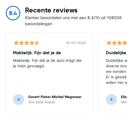
Recente reviews
8.4
Klanten beoordelen ons met een 8.4/10 uit 108006
beoordelingen
16-05-2026
Makkelijk. Fijn dat je de
Makkelijk. Fijn dat je de auto krijgt die
Duidelijke we
je hebt gevraagd.
diverse kost
we vonden di
Er is gelukki
willen het wel
Govert Pieter Michiel Wagenaar
Elis
G
E
Sixt Salta Airport
Mille