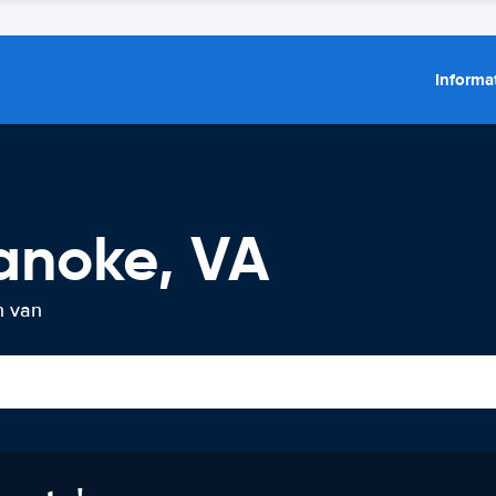
Informat
anoke, VA
n van