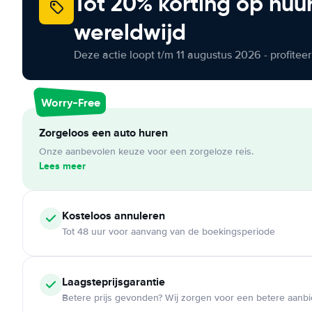
Tot 20% korting op huu
wereldwijd
Deze actie loopt t/m 11 augustus 2026 - profite
Worry-Free
Zorgeloos een auto huren
Onze aanbevolen keuze voor een zorgeloze reis.
Lees meer
Kosteloos
annuleren
Tot 48 uur voor aanvang van de boekingsperiode
Laagsteprijsgarantie
Betere prijs gevonden? Wij zorgen voor een betere aanb