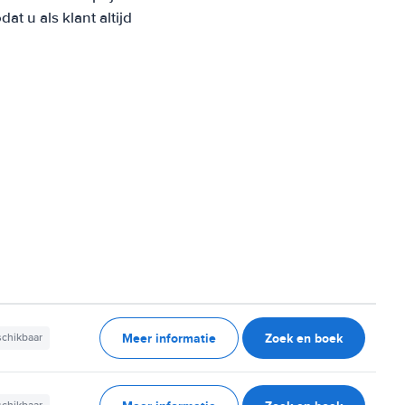
 u als klant altijd
Meer informatie
Zoek en boek
schikbaar