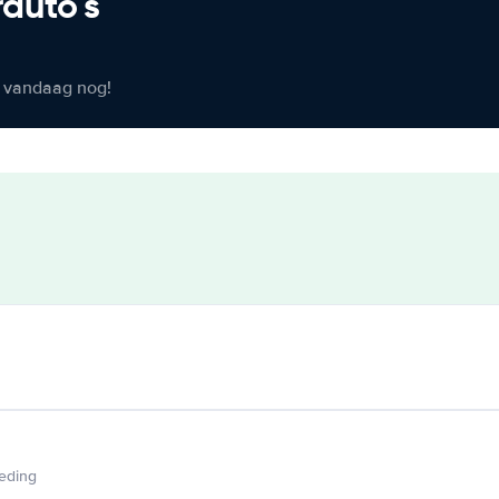
rauto's
er vandaag nog!
ieding