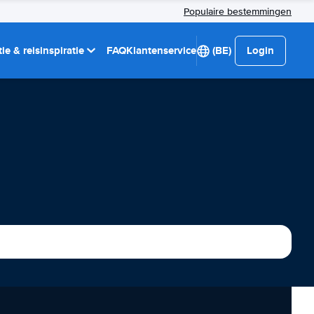
Populaire bestemmingen
ie & reisinspiratie
FAQ
Klantenservice
(BE)
Login