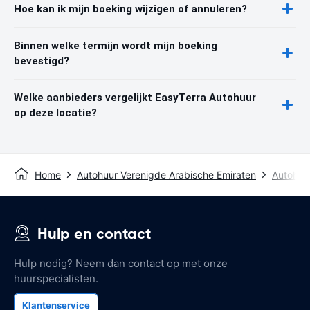
Hoe kan ik mijn boeking wijzigen of annuleren?
Binnen welke termijn wordt mijn boeking
bevestigd?
Welke aanbieders vergelijkt EasyTerra Autohuur
op deze locatie?
Home
Autohuur Verenigde Arabische Emiraten
Autohuu
Hulp en contact
Hulp nodig? Neem dan contact op met onze
huurspecialisten.
Klantenservice