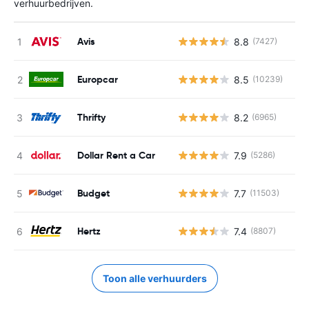
verhuurbedrijven.
Avis
8.8
(7427)
Europcar
8.5
(10239)
Thrifty
8.2
(6965)
Dollar Rent a Car
7.9
(5286)
Budget
7.7
(11503)
Hertz
7.4
(8807)
Toon alle verhuurders