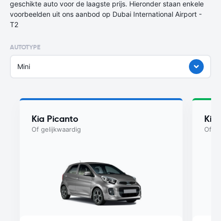
geschikte auto voor de laagste prijs. Hieronder staan enkele
voorbeelden uit ons aanbod op Dubai International Airport -
T2
AUTOTYPE
Mini
Kia Picanto
Kia
Of gelijkwaardig
Of ge