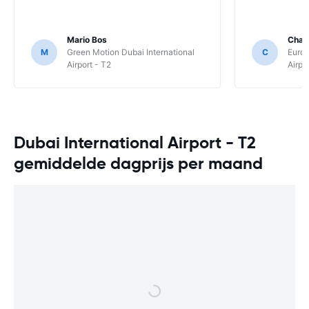
Mario Bos
Chan
M
Green Motion Dubai International
C
Europ
Airport - T2
Airpo
Dubai International Airport - T2
gemiddelde dagprijs per maand