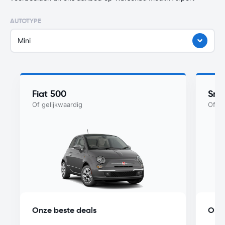
AUTOTYPE
Mini
Fiat 500
Sma
Of gelijkwaardig
Of ge
Onze beste deals
Onze