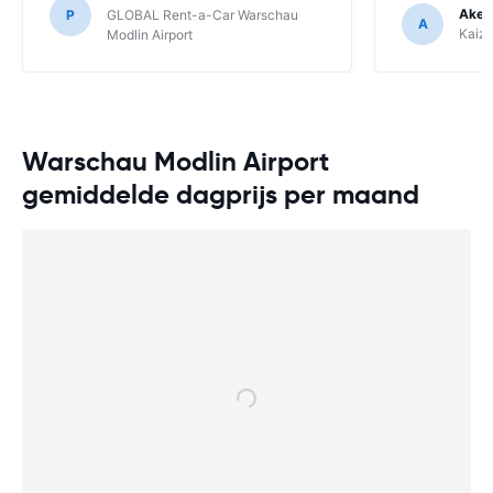
Ake 
P
GLOBAL Rent-a-Car Warschau
A
Kaize
Modlin Airport
Warschau Modlin Airport
gemiddelde dagprijs per maand