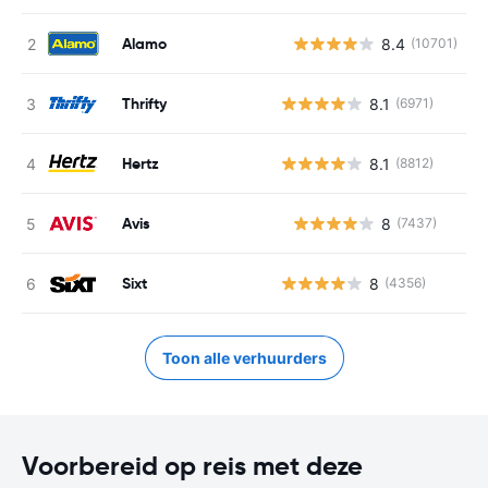
Alamo
8.4
(10701)
G
Thrifty
8.1
(6971)
Hertz
8.1
(8812)
Avis
8
(7437)
G
Sixt
8
(4356)
Toon alle verhuurders
Voorbereid op reis met deze