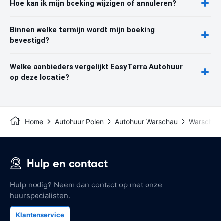
Hoe kan ik mijn boeking wijzigen of annuleren?
Binnen welke termijn wordt mijn boeking
bevestigd?
Welke aanbieders vergelijkt EasyTerra Autohuur
op deze locatie?
Home
Autohuur Polen
Autohuur Warschau
Warschau 
Hulp en contact
Hulp nodig? Neem dan contact op met onze
huurspecialisten.
Klantenservice