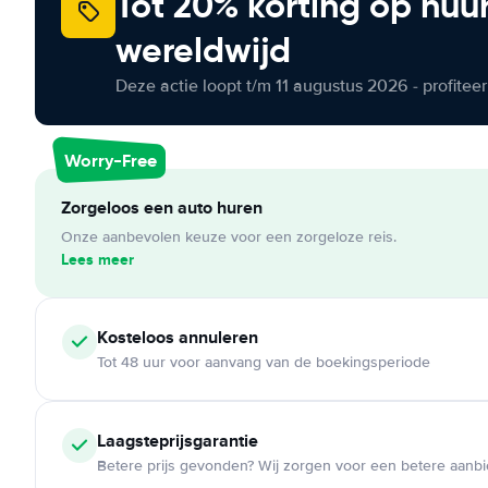
Tot 20% korting op huu
wereldwijd
Deze actie loopt t/m 11 augustus 2026 - profite
Worry-Free
Zorgeloos een auto huren
Onze aanbevolen keuze voor een zorgeloze reis.
Lees meer
Kosteloos
annuleren
Tot 48 uur voor aanvang van de boekingsperiode
Laagsteprijsgarantie
Betere prijs gevonden? Wij zorgen voor een betere aanb