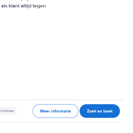
s klant altijd tegen
Meer informatie
Zoek en boek
schikbaar