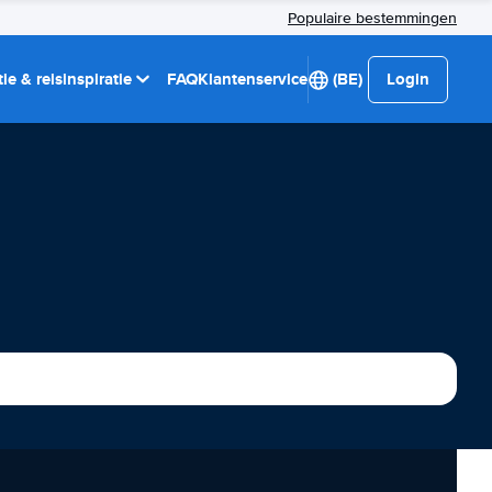
Populaire bestemmingen
ie & reisinspiratie
FAQ
Klantenservice
(BE)
Login