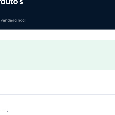
rauto's
er vandaag nog!
ieding