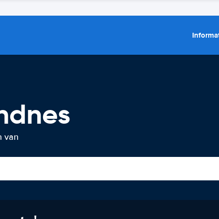
Informat
ndnes
n van