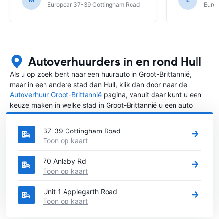
M
L
Europcar 37-39 Cottingham Road
Euro
Autoverhuurders in en rond Hull
Als u op zoek bent naar een huurauto in Groot-Brittannië,
maar in een andere stad dan Hull, klik dan door naar de
Autoverhuur Groot-Brittannië
pagina, vanuit daar kunt u een
keuze maken in welke stad in Groot-Brittannië u een auto
huren wilt.
37-39 Cottingham Road
Toon op kaart
70 Anlaby Rd
Toon op kaart
Unit 1 Applegarth Road
Toon op kaart