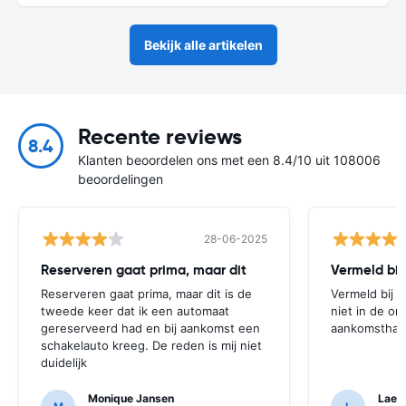
Bekijk alle artikelen
Recente reviews
8.4
Klanten beoordelen ons met een 8.4/10 uit 108006
beoordelingen
28-06-2025
Reserveren gaat prima, maar dit
Vermeld bij
Reserveren gaat prima, maar dit is de
Vermeld bij 
tweede keer dat ik een automaat
niet in de on
gereserveerd had en bij aankomst een
aankomsthal 
schakelauto kreeg. De reden is mij niet
duidelijk
Monique Jansen
Laene