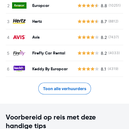
Europcar
8.8
(10251)
G
Hertz
8.7
(8812)
G
Avis
8.2
(7437)
G
FireFly Car Rental
8.2
(4033)
G
Keddy By Europcar
8.1
(4319)
G
Toon alle verhuurders
Voorbereid op reis met deze
handige tips