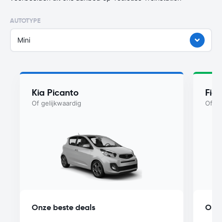
AUTOTYPE
Mini
Kia Picanto
Fiat
Of gelijkwaardig
Of ge
Onze beste deals
Onze