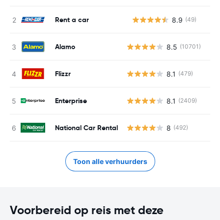
Rent a car
8.9
(49)
G
Alamo
8.5
(10701)
Flizzr
8.1
(479)
Enterprise
8.1
(2409)
National Car Rental
8
(492)
Toon alle verhuurders
Voorbereid op reis met deze