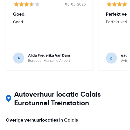
06-08-2026
Goed.
Perfekt ver
Goed.
Perfekt verlo
Alida Frederika Van Dam
gauth
A
g
Europcar Marseille Airport
Avis F
Autoverhuur locatie Calais
Eurotunnel Treinstation
Overige verhuurlocaties in Calais