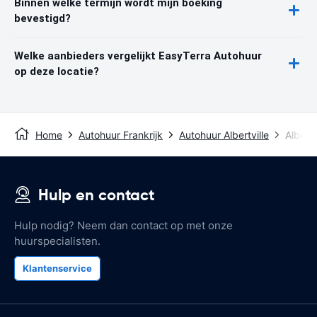
Binnen welke termijn wordt mijn boeking
bevestigd?
Welke aanbieders vergelijkt EasyTerra Autohuur
op deze locatie?
Home
Autohuur Frankrijk
Autohuur Albertville
Albertv
Hulp en contact
Hulp nodig? Neem dan contact op met onze
huurspecialisten.
Klantenservice