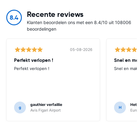
Recente reviews
8.4
Klanten beoordelen ons met een 8.4/10 uit 108006
beoordelingen
05-08-2026
Perfekt verlopen !
Snel en mak
Perfekt verlopen !
Snel en makke
gauthier verfaillie
Hett
g
H
Avis Figari Airport
Europ