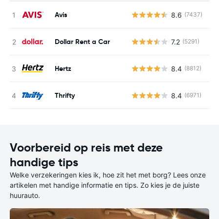
Avis
8.6
(7437)
G
Dollar Rent a Car
7.2
(5291)
G
Hertz
8.4
(8812)
G
Thrifty
8.4
(6971)
G
Voorbereid op reis met deze
handige tips
Welke verzekeringen kies ik, hoe zit het met borg? Lees onze
artikelen met handige informatie en tips. Zo kies je de juiste
huurauto.