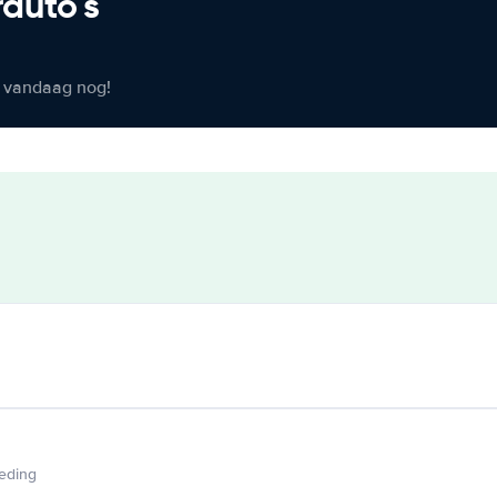
rauto's
er vandaag nog!
ieding