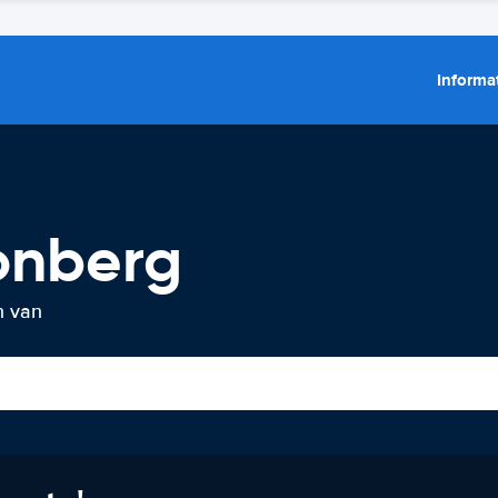
Informat
onberg
n van