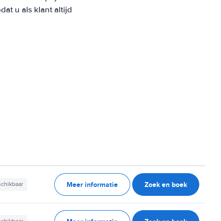
 u als klant altijd
Meer informatie
Zoek en boek
schikbaar