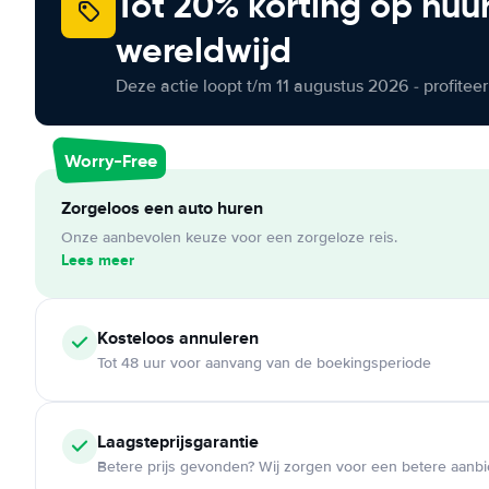
Tot 20% korting op huu
wereldwijd
Deze actie loopt t/m 11 augustus 2026 - profite
Worry-Free
Zorgeloos een auto huren
Onze aanbevolen keuze voor een zorgeloze reis.
Lees meer
Kosteloos
annuleren
Tot 48 uur voor aanvang van de boekingsperiode
Laagsteprijsgarantie
Betere prijs gevonden? Wij zorgen voor een betere aanb