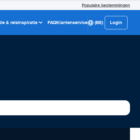
Populaire bestemmingen
ie & reisinspiratie
FAQ
Klantenservice
(BE)
Login