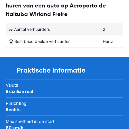
huren van een auto op Aeroporto de
Itaituba Wirland Freire
🚙 Aantal verhuurders
2
🏆 Best beoordeelde verhuurder
Hertz
Praktische informatie
Valuta
Brazilian real
Rijrichting
Rechts
Max snelheid in de stad
80 km/h