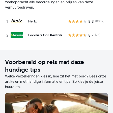
zoekopdracht alle beoordelingen en prijzen van deze
verhuurbedrijven.
Hertz
8.3
(8807)
G
Localiza Car Rentals
8.7
(75)
G
Voorbereid op reis met deze
handige tips
Welke verzekeringen kies ik, hoe zit het met borg? Lees onze
artikelen met handige informatie en tips. Zo kies je de juiste
huurauto.