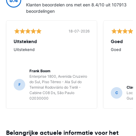
Klanten beoordelen ons met een 8.4/10 uit 107913
beoordelingen
18-07-2026
Uitstekend
Goed
Uitstekend
Goed
Frank Boom
Enterprise 1800, Avenida Cruzeiro
do Sul, Piso Térreo - Ala Sul do
F
Terminal Rodoviário do Tietê -
Clau
Cabine C08 Ds, São Paulo
C
Local
02030000
Guaru
Belangrijke actuele informatie voor het