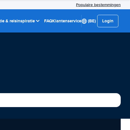
Populaire bestemmingen
ie & reisinspiratie
FAQ
Klantenservice
(BE)
Login