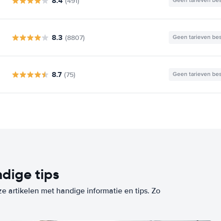
8.4
(491)
Geen tarieven be
8.3
(8807)
Geen tarieven be
8.7
(75)
Geen tarieven be
dige tips
ze artikelen met handige informatie en tips. Zo