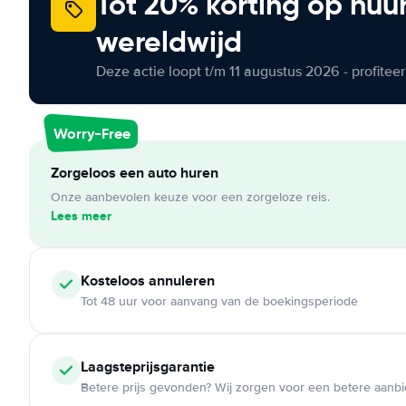
Tot 20% korting op huu
wereldwijd
Deze actie loopt t/m 11 augustus 2026 - profite
Worry-Free
Zorgeloos een auto huren
Onze aanbevolen keuze voor een zorgeloze reis.
Lees meer
Kosteloos
annuleren
Tot 48 uur voor aanvang van de boekingsperiode
Laagsteprijsgarantie
Betere prijs gevonden? Wij zorgen voor een betere aanb