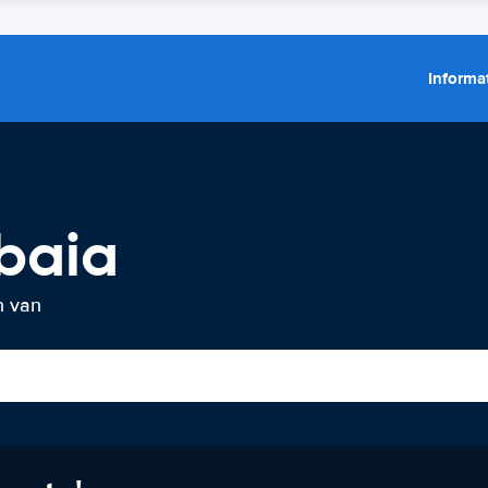
Informat
baia
n van