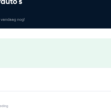
rauto's
er vandaag nog!
ieding