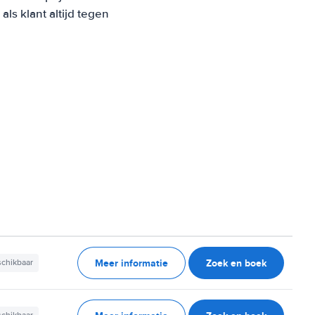
s klant altijd tegen
Meer informatie
Zoek en boek
schikbaar