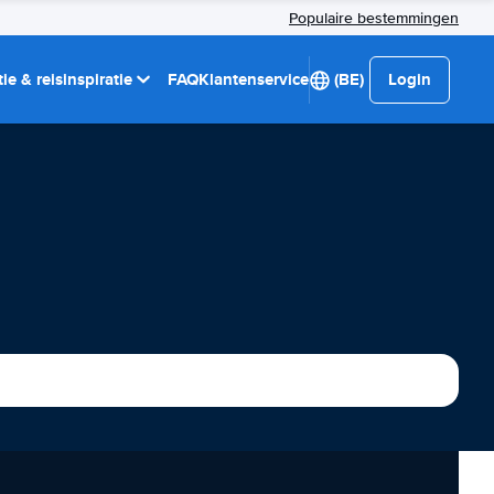
Populaire bestemmingen
ie & reisinspiratie
FAQ
Klantenservice
(BE)
Login