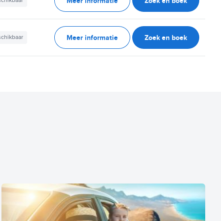
Meer informatie
Zoek en boek
schikbaar
Meer informatie
Zoek en boek
schikbaar