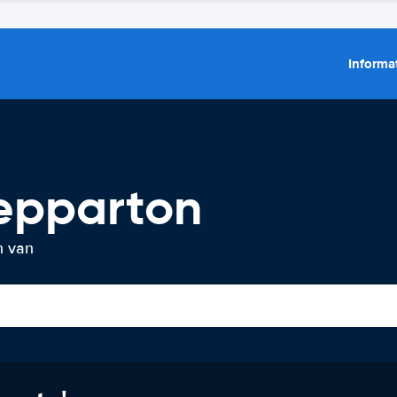
Informat
epparton
n van