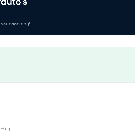
rauto's
er vandaag nog!
ieding