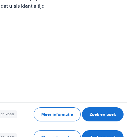
 u als klant altijd
Meer informatie
Zoek en boek
schikbaar