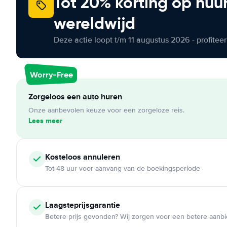
Tot 20% korting op huu
wereldwijd
Deze actie loopt t/m 11 augustus 2026 - profite
Worry-Free
Zorgeloos een auto huren
Onze aanbevolen keuze voor een zorgeloze reis.
Lees meer
Kosteloos
annuleren
Tot 48 uur voor aanvang van de boekingsperiode
Laagsteprijsgarantie
Betere prijs gevonden? Wij zorgen voor een betere aanb