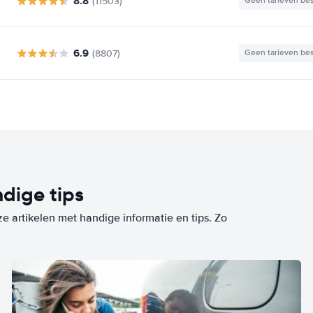
8.8
(11503)
Geen tarieven be
6.9
(8807)
Geen tarieven be
dige tips
ze artikelen met handige informatie en tips. Zo