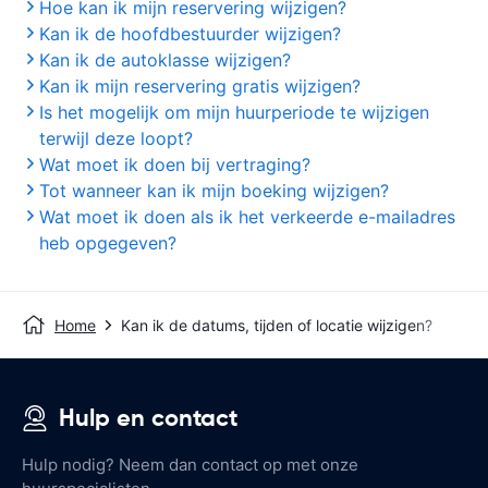
Hoe kan ik mijn reservering wijzigen?
Kan ik de hoofdbestuurder wijzigen?
Kan ik de autoklasse wijzigen?
Kan ik mijn reservering gratis wijzigen?
Is het mogelijk om mijn huurperiode te wijzigen
terwijl deze loopt?
Wat moet ik doen bij vertraging?
Tot wanneer kan ik mijn boeking wijzigen?
Wat moet ik doen als ik het verkeerde e-mailadres
heb opgegeven?
Home
Kan ik de datums, tijden of locatie wijzigen?
Hulp en contact
Hulp nodig? Neem dan contact op met onze