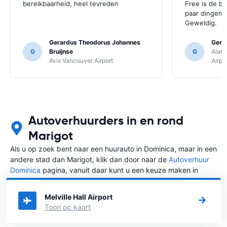
bereikbaarheid, heel tevreden
Free is de b
paar dingen 
Geweldig.
Gerardus Theodorus Johannes
Ger v
G
Bruijnse
G
Alamo
Avis Vancouver Airport
Airpo
Autoverhuurders in en rond
Marigot
Als u op zoek bent naar een huurauto in Dominica, maar in een
andere stad dan Marigot, klik dan door naar de
Autoverhuur
Dominica
pagina, vanuit daar kunt u een keuze maken in
welke stad in Dominica u een auto huren wilt.
Melville Hall Airport
Toon op kaart