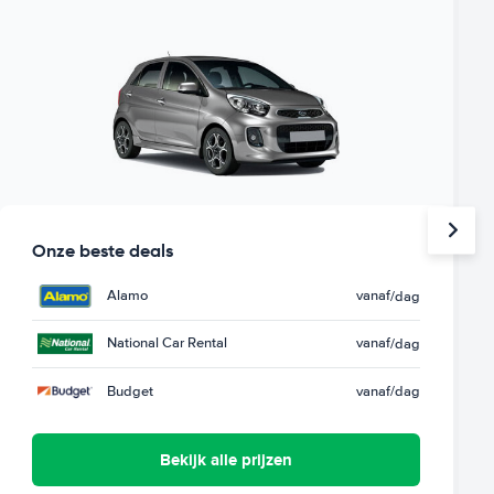
Onze beste deals
Alamo
vanaf
/dag
National Car Rental
vanaf
/dag
Budget
vanaf
/dag
Bekijk alle prijzen