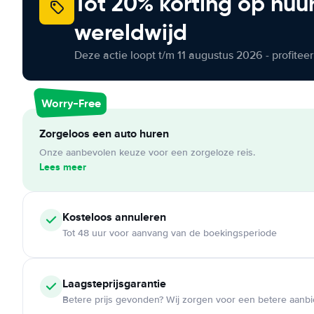
Tot 20% korting op huu
wereldwijd
Deze actie loopt t/m 11 augustus 2026 - profite
Worry-Free
Zorgeloos een auto huren
Onze aanbevolen keuze voor een zorgeloze reis.
Lees meer
Kosteloos
annuleren
Tot 48 uur voor aanvang van de boekingsperiode
Laagsteprijsgarantie
Betere prijs gevonden? Wij zorgen voor een betere aanb