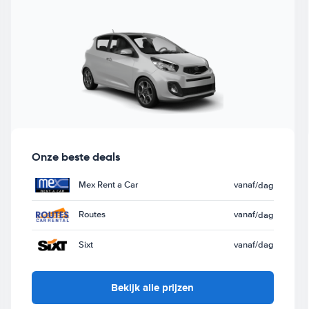
Onze beste deals
Mex Rent a Car
vanaf
/dag
Routes
vanaf
/dag
Sixt
vanaf
/dag
Bekijk alle prijzen