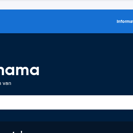
Informat
anama
n van