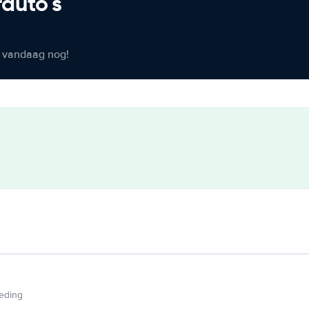
rauto's
er vandaag nog!
ieding