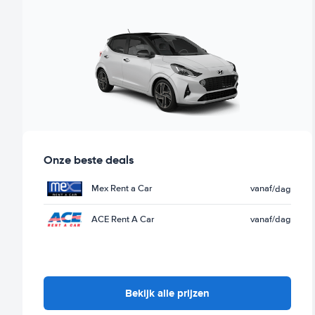
Onze beste deals
Mex Rent a Car
vanaf
/dag
ACE Rent A Car
vanaf
/dag
Bekijk alle prijzen