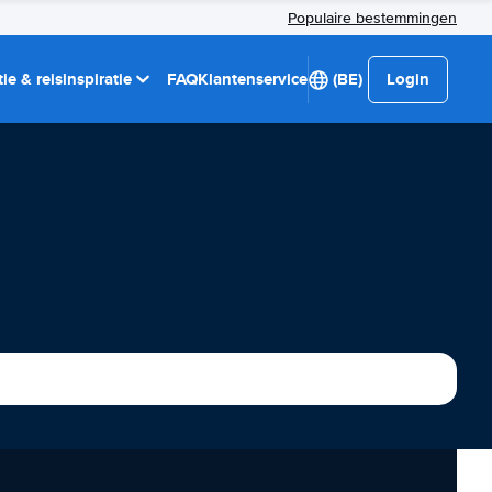
Populaire bestemmingen
ie & reisinspiratie
FAQ
Klantenservice
(BE)
Login