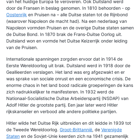
van het huidige Europa te veroveren. Ook Duitsland werd
door de Fransen in beslag genomen. In 1810 behoorden - op
Oostenrijk
en Pruisen na – alle Duitse staten tot de Rijnbond
(waarover Napoleon de macht had). Na een nederlaag van
Napoleon vormden Pruisen en de overige Duitse staten samen
de Duitse Bond. In 1870 brak de Frans-Duitse Oorlog uit.
Duitsland won en vormde het Duitse Keizerrijk onder leiding
van de Pruisen.
Internationale spanningen zorgden ervoor dat in 1914 de
Eerste Wereldoorlog uit brak. Duitsland werd in 1918 door de
Geallieerden verslagen. Het land was erg afgezwakt en er
was sprake van sociale onrust en een economische crisis. De
enorme chaos in het land bood radicale groeperingen de kans
zich nadrukkelijker te manifesteren. In 1932 werd de
Nationaal-Socialistische Duitse Arbeiderspartij (NSDAP) van
Adolf Hitler de grootste partij. Een jaar later werd Hitler
rijkskanselier en verbood alle andere politieke partijen.
Hitler wilde het Duitse Rijk uitbreiden en dit leidde in 1939 tot
de Tweede Wereldoorlog.
Groot-Brittannië
, de
Verenigde
Staten
en de Sovjet-Unie keerden zich na 1941 gezamenlijk