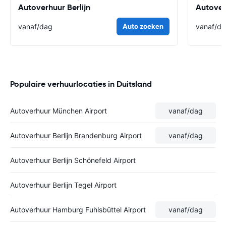
Autoverhuur Berlijn
Autove
vanaf
/dag
Auto zoeken
vanaf
/d
Populaire verhuurlocaties in Duitsland
Autoverhuur München Airport
vanaf
/dag
Autoverhuur Berlijn Brandenburg Airport
vanaf
/dag
Autoverhuur Berlijn Schönefeld Airport
Autoverhuur Berlijn Tegel Airport
Autoverhuur Hamburg Fuhlsbüttel Airport
vanaf
/dag