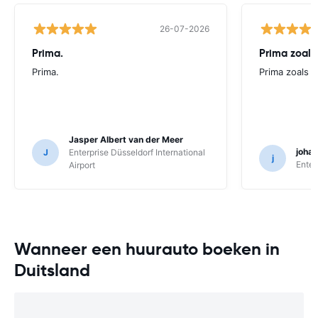
26-07-2026
Prima.
Prima zoals 
Prima.
Prima zoals al
Jasper Albert van der Meer
joha
J
Enterprise Düsseldorf International
j
Enter
Airport
Wanneer een huurauto boeken in
Duitsland