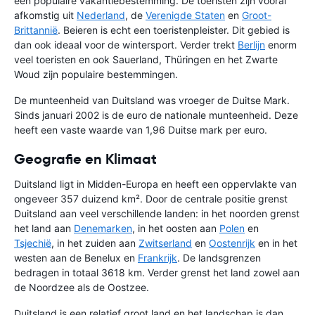
een populaire vakantiebestemming. De toeristen zijn vooral
afkomstig uit
Nederland
, de
Verenigde Staten
en
Groot-
Brittannië
. Beieren is echt een toeristenpleister. Dit gebied is
dan ook ideaal voor de wintersport. Verder trekt
Berlijn
enorm
veel toeristen en ook Sauerland, Thüringen en het Zwarte
Woud zijn populaire bestemmingen.
De munteenheid van Duitsland was vroeger de Duitse Mark.
Sinds januari 2002 is de euro de nationale munteenheid. Deze
heeft een vaste waarde van 1,96 Duitse mark per euro.
Geografie en Klimaat
Duitsland ligt in Midden-Europa en heeft een oppervlakte van
ongeveer 357 duizend km². Door de centrale positie grenst
Duitsland aan veel verschillende landen: in het noorden grenst
het land aan
Denemarken
, in het oosten aan
Polen
en
Tsjechië
, in het zuiden aan
Zwitserland
en
Oostenrijk
en in het
westen aan de Benelux en
Frankrijk
. De landsgrenzen
bedragen in totaal 3618 km. Verder grenst het land zowel aan
de Noordzee als de Oostzee.
Duitsland is een relatief groot land en het landschap is dan