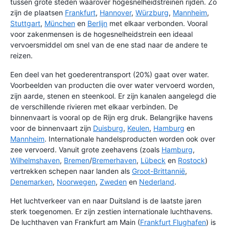
tussen grote steden waarover hogesnelheidstreinen rijden. Zo
zijn de plaatsen
Frankfurt
,
Hannover
,
Würzburg
,
Mannheim
,
Stuttgart
,
München
en
Berlijn
met elkaar verbonden. Vooral
voor zakenmensen is de hogesnelheidstrein een ideaal
vervoersmiddel om snel van de ene stad naar de andere te
reizen.
Een deel van het goederentransport (20%) gaat over water.
Voorbeelden van producten die over water vervoerd worden,
zijn aarde, stenen en steenkool. Er zijn kanalen aangelegd die
de verschillende rivieren met elkaar verbinden. De
binnenvaart is vooral op de Rijn erg druk. Belangrijke havens
voor de binnenvaart zijn
Duisburg
,
Keulen
,
Hamburg
en
Mannheim
. Internationale handelsproducten worden ook over
zee vervoerd. Vanuit grote zeehavens (zoals
Hamburg
,
Wilhelmshaven
,
Bremen
/
Bremerhaven
,
Lübeck
en
Rostock
)
vertrekken schepen naar landen als
Groot-Brittannië
,
Denemarken
,
Noorwegen
,
Zweden
en
Nederland
.
Het luchtverkeer van en naar Duitsland is de laatste jaren
sterk toegenomen. Er zijn zestien internationale luchthavens.
De luchthaven van Frankfurt am Main (
Frankfurt Flughafen
) is