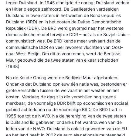
tegen Duitsland. In 1945 eindigde de oorlog; Duitsland verloor
en Hitler pleegde zelfmoord. De Geallieerden verdeelden
Duitsland in twee staten: in het westen de Bondsrepubliek
Duitsland (BRD) en in het oosten de Duitse Democratische
Republiek (DDR). De BRD werd gevormd naar het westerse
democratische model terwijl de DDR – net als de Sovjet-Unie –
communistisch was. De BRD kende meer welvaart dan de
communistische DDR en veel inwoners vluchtten van Oost-
naar West-Berlijn. Om dit te voorkomen, werd de Berlijnse
Muur gebouwd die de twee staten van elkaar scheidden
(1948).
Na de Koude Oorlog werd de Berlijnse Muur afgebroken.
Ondanks dat Duitsland opnieuw één natie was, bestonden er
grote verschillen tussen de welvaart in het westen en het
oosten. Vandaag de dag zijn die verschillen nog steeds
merkbaar; de voormalige DDR blijft op economisch en sociaal
gebied achterlopen op de voormalige BRD. De BRD trad in
1955 toe tot de NAVO. Na de hereniging van de twee staten
is Duitsland lid gebleven, ondanks het wantrouwen van de
leden van de NAVO. Duitsland is ook lid geworden van de EU
en het land heeft in 2002 de euro als nationale munteenheid