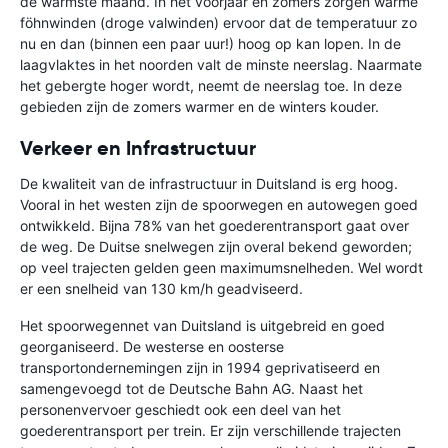
de warmste maand. In het voorjaar en zomers zorgen warme
föhnwinden (droge valwinden) ervoor dat de temperatuur zo
nu en dan (binnen een paar uur!) hoog op kan lopen. In de
laagvlaktes in het noorden valt de minste neerslag. Naarmate
het gebergte hoger wordt, neemt de neerslag toe. In deze
gebieden zijn de zomers warmer en de winters kouder.
Verkeer en Infrastructuur
De kwaliteit van de infrastructuur in Duitsland is erg hoog.
Vooral in het westen zijn de spoorwegen en autowegen goed
ontwikkeld. Bijna 78% van het goederentransport gaat over
de weg. De Duitse snelwegen zijn overal bekend geworden;
op veel trajecten gelden geen maximumsnelheden. Wel wordt
er een snelheid van 130 km/h geadviseerd.
Het spoorwegennet van Duitsland is uitgebreid en goed
georganiseerd. De westerse en oosterse
transportondernemingen zijn in 1994 geprivatiseerd en
samengevoegd tot de Deutsche Bahn AG. Naast het
personenvervoer geschiedt ook een deel van het
goederentransport per trein. Er zijn verschillende trajecten