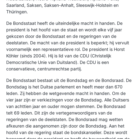
Saarland, Saksen, Saksen-Anhalt, Sleeswijk-Holstein en
Thüringen.
De Bondsstaat heeft de uiteindelijke macht in handen. De
president is het hoofd van de staat en wordt elke vijf jaar
gekozen door de Bondsstaat en de regeringen van de
deelstaten. De macht van de president is beperkt; hij vervult
voornamelijk een representatieve rol. De president is Horst
Köhler (sinds 2004). Hij is lid van de CDU (Christelijk
Democratische Unie van Duitsland). De CDU is een
conservatieve, centrumrechtse partij.
De Bondsstaat bestaat uit de Bondsdag en de Bondsraad. De
Bondsdag is het Duitse parlement en heeft meer dan 670
leden. Zij hebben de wetgevende macht in handen. Om de
vier jaar zijn er verkiezingen voor de Bondsdag. Alle Duitsers
van achttien jaar en ouder mogen stemmen. De Bondsraad
telt 69 leden. Dit zijn de vertegenwoordigers van de
regeringen van de deelstaten. De Bondsraad mag wetten
afkeuren die aangenomen zijn door de Bondsdag. Aan het
hoofd van de regering staat de bondskanselier. Deze wordt
benoemd door de president en heeft de bevoegdheid om de