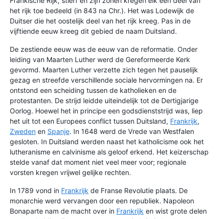
Frankische Rijk, stierf en zijn zonen kregen elk een deel van
het rijk toe bedeeld (in 843 na Chr.). Het was Lodewijk de
Duitser die het oostelijk deel van het rijk kreeg. Pas in de
vijftiende eeuw kreeg dit gebied de naam Duitsland.
De zestiende eeuw was de eeuw van de reformatie. Onder
leiding van Maarten Luther werd de Gereformeerde Kerk
gevormd. Maarten Luther verzette zich tegen het pauselijk
gezag en streefde verschillende sociale hervormingen na. Er
ontstond een scheiding tussen de katholieken en de
protestanten. De strijd leidde uiteindelijk tot de Dertigjarige
Oorlog. Hoewel het in principe een godsdienststrijd was, liep
het uit tot een Europees conflict tussen Duitsland,
Frankrijk
,
Zweden
en
Spanje
. In 1648 werd de Vrede van Westfalen
gesloten. In Duitsland werden naast het katholicisme ook het
lutheranisme en calvinisme als geloof erkend. Het keizerschap
stelde vanaf dat moment niet veel meer voor; regionale
vorsten kregen vrijwel gelijke rechten.
In 1789 vond in
Frankrijk
de Franse Revolutie plaats. De
monarchie werd vervangen door een republiek. Napoleon
Bonaparte nam de macht over in
Frankrijk
en wist grote delen