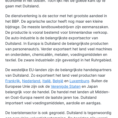
economie in het oosten. Toch lijkt het de goede kant op te
gaan met Duitsland.
De dienstverlening is de sector met het grootste aandeel in
het BBP. De agrarische sector heeft nog maar een kleine
bijdrage. De meeste landbouwbedrijven zijn eenmanszaken.
De productie is vooral bestemd voor binnenlandse verkoop.
De auto-industrie is de belangrijkste exportsector van
Duitsland. In Europa is Duitsland de belangrijkste producten
van personenauto’s. Verder exporteert het land veel machines
en onderdelen, chemicaliën, metalen, voedingsmiddelen en
textiel. De zware industrieën zijn gevestigd in het Ruhrgebied.
De westelijke EU-landen zijn de belangrijkste handelspartners
van Duitsland. Zo exporteert het land veel producten naar
Frankrijk
,
Nederland
,
Italië
,
België
en
Luxemburg
. Buiten de
Europese Unie zijn ook de
Verenigde Staten
en Japan
belangrijk voor de handel. De handel met landen uit Midden-
en Oost-Europa neemt de laatste jaren toe. Duitsland
importeert veel voedingsmiddelen, aardolie en aardgas.
De toeristensector is ook gegroeid. Duitsland is tegenwoordig