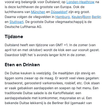
vooral erg belangrijk voor Duitsland; op
Londen-Heathrow
na
is deze luchthaven de grootste van Europa. Ook de
luchthavens van
München
en
Düsseldorf
zijn erg groot.
Daarna volgen de vliegvelden in
Hamburg
,
Keulen
/
Bonn
Berlijn
en
Stuttgart
. De grootste Duitse vliegmaatschappij is de
Deutsche Lufthansa AG.
Tijdzone
Duitsland heeft een tijdzone van GMT +1. In de zomer (van
april tot en met oktober) wordt de klok een uur vooruit gezet.
Daardoor blijft het ’s avonds langer licht in de zomer.
Eten en Drinken
De Duitse keuken is veelzijdig. De maaltijden zijn stevig en
liggen soms zwaar op de maag. Er wordt veel vlees gegeten:
braadworst, geroosterd varkensvlees, rosbief, etc. Ook staan
er vaak gebakken aardappelen en soepen op het menu. Een
traditionele Duitse salade is de Kartoffelsalat: een
aardappelsalade met komkommer, mayonaise en ui. Een
bekende Duitse lekkernij is de Berliner Bol (gemaakt van