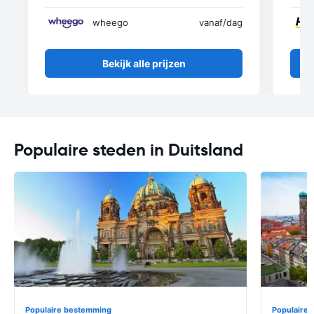
wheego
vanaf
/dag
Bekijk alle prijzen
Populaire steden in Duitsland
Populaire bestemming
Populaire