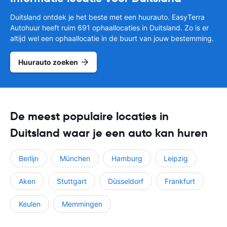
Duitsland ontdek je het beste met een huurauto. EasyTerra
Autohuur heeft ruim 691 ophaallocaties in Duitsland. Zo is er
altijd wel een ophaallocatie in de buurt van jouw bestemming.
Huurauto zoeken
De meest populaire locaties in
Duitsland waar je een auto kan huren
Berlijn
München
Hamburg
Leipzig
Aken
Stuttgart
Düsseldorf
Frankfurt
Keulen
Memmingen