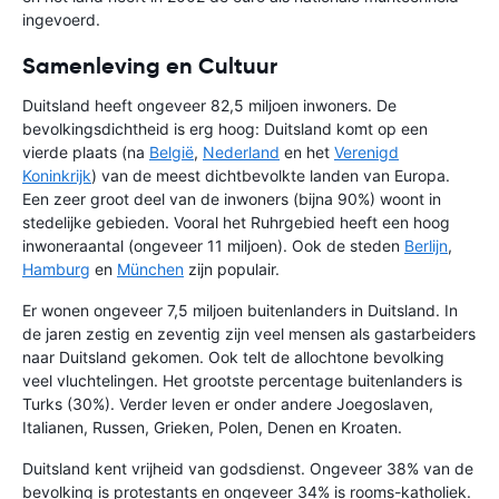
ingevoerd.
Samenleving en Cultuur
Duitsland heeft ongeveer 82,5 miljoen inwoners. De
bevolkingsdichtheid is erg hoog: Duitsland komt op een
vierde plaats (na
België
,
Nederland
en het
Verenigd
Koninkrijk
) van de meest dichtbevolkte landen van Europa.
Een zeer groot deel van de inwoners (bijna 90%) woont in
stedelijke gebieden. Vooral het Ruhrgebied heeft een hoog
inwoneraantal (ongeveer 11 miljoen). Ook de steden
Berlijn
,
Hamburg
en
München
zijn populair.
Er wonen ongeveer 7,5 miljoen buitenlanders in Duitsland. In
de jaren zestig en zeventig zijn veel mensen als gastarbeiders
naar Duitsland gekomen. Ook telt de allochtone bevolking
veel vluchtelingen. Het grootste percentage buitenlanders is
Turks (30%). Verder leven er onder andere Joegoslaven,
Italianen, Russen, Grieken, Polen, Denen en Kroaten.
Duitsland kent vrijheid van godsdienst. Ongeveer 38% van de
bevolking is protestants en ongeveer 34% is rooms-katholiek.