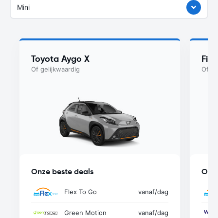
Mini
Toyota Aygo X
Fiat
Of gelijkwaardig
Of ge
Onze beste deals
Onze
Flex To Go
vanaf
/dag
Green Motion
vanaf
/dag