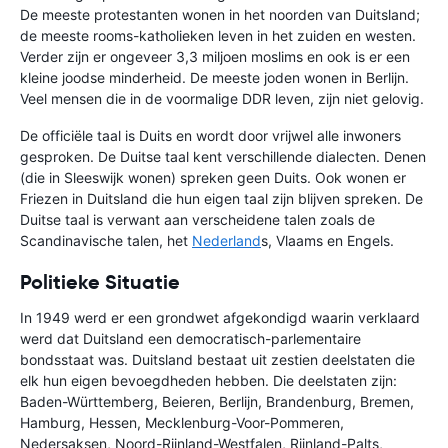
De meeste protestanten wonen in het noorden van Duitsland;
de meeste rooms-katholieken leven in het zuiden en westen.
Verder zijn er ongeveer 3,3 miljoen moslims en ook is er een
kleine joodse minderheid. De meeste joden wonen in Berlijn.
Veel mensen die in de voormalige DDR leven, zijn niet gelovig.
De officiële taal is Duits en wordt door vrijwel alle inwoners
gesproken. De Duitse taal kent verschillende dialecten. Denen
(die in Sleeswijk wonen) spreken geen Duits. Ook wonen er
Friezen in Duitsland die hun eigen taal zijn blijven spreken. De
Duitse taal is verwant aan verscheidene talen zoals de
Scandinavische talen, het
Nederland
s, Vlaams en Engels.
Politieke Situatie
In 1949 werd er een grondwet afgekondigd waarin verklaard
werd dat Duitsland een democratisch-parlementaire
bondsstaat was. Duitsland bestaat uit zestien deelstaten die
elk hun eigen bevoegdheden hebben. Die deelstaten zijn:
Baden-Württemberg, Beieren, Berlijn, Brandenburg, Bremen,
Hamburg, Hessen, Mecklenburg-Voor-Pommeren,
Nedersaksen, Noord-Rijnland-Westfalen, Rijnland-Palts,