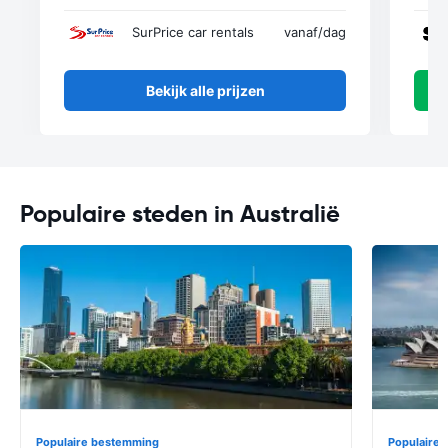
SurPrice car rentals
vanaf
/dag
Bekijk alle prijzen
Populaire steden in Australië
Populaire bestemming
Populaire