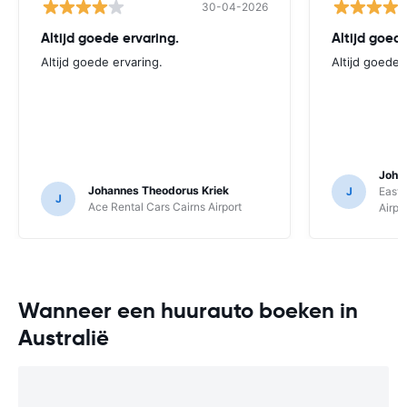
30-04-2026
Altijd goede ervaring.
Altijd goede
Altijd goede ervaring.
Altijd goede 
Joha
Johannes Theodorus Kriek
J
East 
J
Ace Rental Cars Cairns Airport
Airpo
Wanneer een huurauto boeken in
Australië