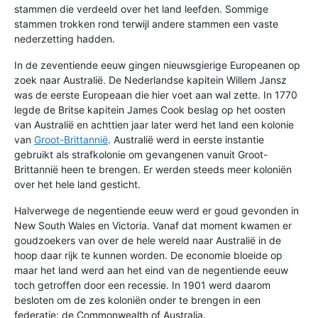
stammen die verdeeld over het land leefden. Sommige
stammen trokken rond terwijl andere stammen een vaste
nederzetting hadden.
In de zeventiende eeuw gingen nieuwsgierige Europeanen op
zoek naar Australië. De Nederlandse kapitein Willem Jansz
was de eerste Europeaan die hier voet aan wal zette. In 1770
legde de Britse kapitein James Cook beslag op het oosten
van Australië en achttien jaar later werd het land een kolonie
van
Groot-Brittannië
. Australië werd in eerste instantie
gebruikt als strafkolonie om gevangenen vanuit Groot-
Brittannië heen te brengen. Er werden steeds meer koloniën
over het hele land gesticht.
Halverwege de negentiende eeuw werd er goud gevonden in
New South Wales en Victoria. Vanaf dat moment kwamen er
goudzoekers van over de hele wereld naar Australië in de
hoop daar rijk te kunnen worden. De economie bloeide op
maar het land werd aan het eind van de negentiende eeuw
toch getroffen door een recessie. In 1901 werd daarom
besloten om de zes koloniën onder te brengen in een
federatie: de Commonwealth of Australia.