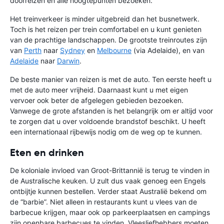
doorreizen en alle hoogtepunten bezoeken.
Het treinverkeer is minder uitgebreid dan het busnetwerk.
Toch is het reizen per trein comfortabel en u kunt genieten
van de prachtige landschappen. De grootste treinroutes zijn
van
Perth
naar
Sydney
en
Melbourne
(via Adelaide), en van
Adelaide
naar
Darwin
.
De beste manier van reizen is met de auto. Ten eerste heeft u
met de auto meer vrijheid. Daarnaast kunt u met eigen
vervoer ook beter de afgelegen gebieden bezoeken.
Vanwege de grote afstanden is het belangrijk om er altijd voor
te zorgen dat u over voldoende brandstof beschikt. U heeft
een internationaal rijbewijs nodig om de weg op te kunnen.
Eten en drinken
De koloniale invloed van Groot-Brittannië is terug te vinden in
de Australische keuken. U zult dus vaak genoeg een Engels
ontbijtje kunnen bestellen. Verder staat Australië bekend om
de “barbie”. Niet alleen in restaurants kunt u vlees van de
barbecue krijgen, maar ook op parkeerplaatsen en campings
zijn openbare barbecues te vinden. Vleesliefhebbers moeten