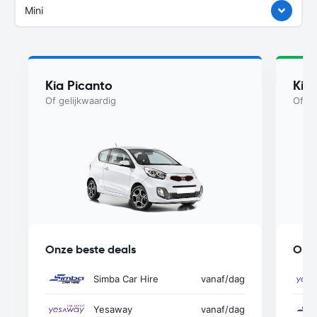
Mini
Kia Picanto
Kia
Of gelijkwaardig
Of ge
Onze beste deals
Onze
Simba Car Hire
vanaf
/dag
Yesaway
vanaf
/dag