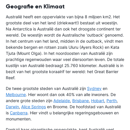
Geografie en Klimaat
Australië heeft een oppervlakte van bijna 8 miljoen km2. Het
grootste deel van het land (driekwart!) bestaat uit woestijn.
Na Antarctica is Australië dan ook het droogste continent ter
wereld. De woestijn wordt de Australische ‘outback’ genoemd.
In het centrum van het land, midden in de outback, vindt men
bekende bergen en rotsen zoals Uluru (Ayers Rock) en Kata
Tjuta (Mount Olga). In het noordoosten van Australië zijn
prachtige regenwouden waar veel diersoorten leven. De totale
kustlijn van Australië bedraagt 25.760 kilometer. Australië is in
bezit van het grootste koraalrif ter wereld: het Great Barrier
Reef.
De twee grootste steden van Australië zijn
Sydney
en
Melbourne
. Hier woont dan ook 40% van alle inwoners. De
andere grote steden zijn
Adelaide
,
Brisbane
,
Hobart
,
Perth
,
Darwin
,
Alice Springs
en Broome. De hoofdstad van Australië
is
Canberra
. Hier vindt u belangrijke regeringsgebouwen en
monumenten.
Dankzij haar gigantische oppervlakte, kent Australië veel