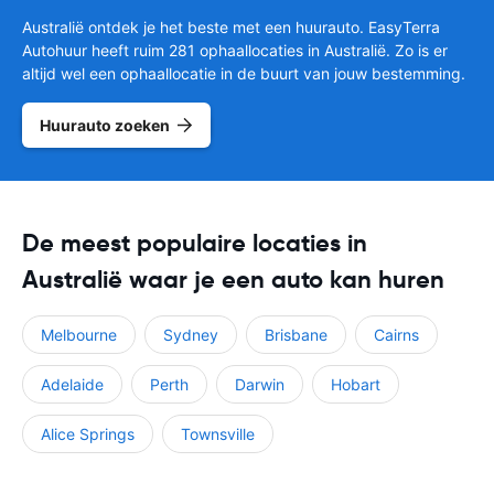
Australië ontdek je het beste met een huurauto. EasyTerra
Autohuur heeft ruim 281 ophaallocaties in Australië. Zo is er
altijd wel een ophaallocatie in de buurt van jouw bestemming.
Huurauto zoeken
De meest populaire locaties in
Australië waar je een auto kan huren
Melbourne
Sydney
Brisbane
Cairns
Adelaide
Perth
Darwin
Hobart
Alice Springs
Townsville