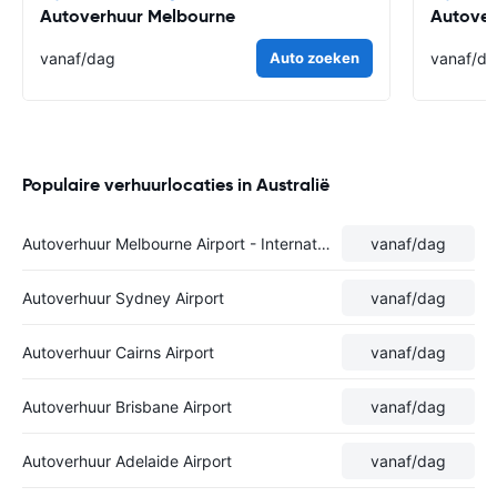
Autoverhuur Melbourne
Autover
vanaf
/dag
Auto zoeken
vanaf
/d
Populaire verhuurlocaties in Australië
Autoverhuur Melbourne Airport - International Terminal
vanaf
/dag
Autoverhuur Sydney Airport
vanaf
/dag
Autoverhuur Cairns Airport
vanaf
/dag
Autoverhuur Brisbane Airport
vanaf
/dag
Autoverhuur Adelaide Airport
vanaf
/dag